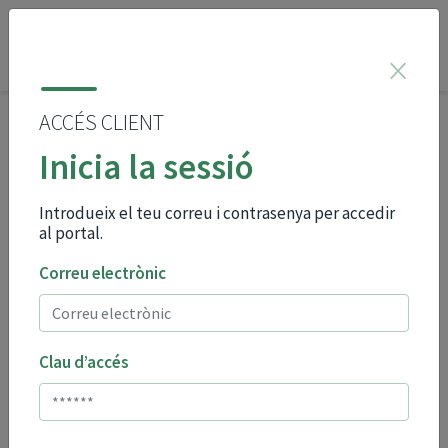
×
ACCÉS CLIENT
Benvingudes i
Inicia la sessió
benvinguts al portal de
serveis d'assegurances
Introdueix el teu correu i contrasenya per accedir
al portal.
per a les AMPA
Correu electrònic
associades a FAPMA
MENORCA
Clau d’accés
Aquest portal us permet una contractació pràctica i
senzilla de les vostres assegurances. Els productes
que trobareu al portal estan pensats per respondre a