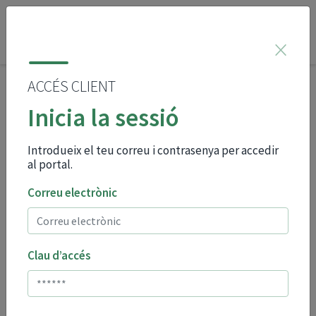
×
ACCÉS CLIENT
Benvingudes i
Inicia la sessió
benvinguts al portal de
serveis d'assegurances
Introdueix el teu correu i contrasenya per accedir
al portal.
per a les AMPA
Correu electrònic
associades a FAPMA
MENORCA
Clau d’accés
Aquest portal us permet una contractació pràctica i
senzilla de les vostres assegurances. Els productes
que trobareu al portal estan pensats per respondre a